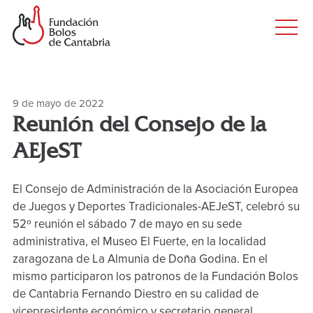
Principal
Saltar
al
Men
contenido
princ
principal
9 de mayo de 2022
Reunión del Consejo de la
AEJeST
El Consejo de Administración de la Asociación Europea
de Juegos y Deportes Tradicionales-AEJeST, celebró su
52º reunión el sábado 7 de mayo en su sede
administrativa, el Museo El Fuerte, en la localidad
zaragozana de La Almunia de Doña Godina. En el
mismo participaron los patronos de la Fundación Bolos
de Cantabria Fernando Diestro en su calidad de
vicepresidente económico y secretario general