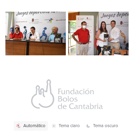
Selección
Automático
Tema claro
Tema oscuro
de
tema