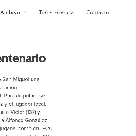
Archivo
Transparencia
Contacto
entenario
te San Miguel una
petición
. Para disputar ese
 y el jugador local,
l a Víctor (137) y
to a Alfonso González
se jugaba, como en 1920,