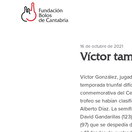
Saltar
al
contenido
principal
16 de octubre de 2021
Víctor ta
Víctor González, juga
temporada triunfal difí
conmemorativa del Cen
trofeo se habían clasi
Alberto Díaz. La semifi
David Gandarillas (123
(97) que se despedía de