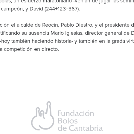
 bolas, un esfuerzo maratoniano -venían de jugar las semifi
e campeón, y David (244+123=367).
ción el alcalde de Reocín, Pablo Diestro, y el presidente 
ificando su ausencia Mario Iglesias, director general de
 -hoy también haciendo historia- y también en la grada vir
la competición en directo.