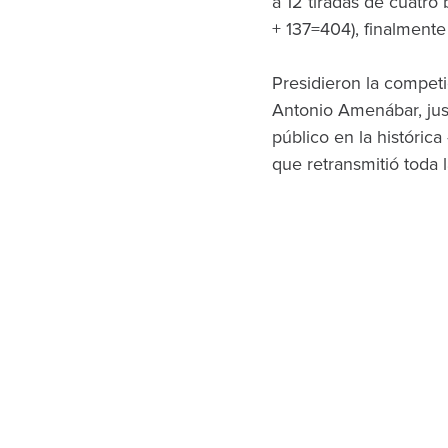
a 12 tiradas de cuatro
+ 137=404), finalment
Presidieron la competi
Antonio Amenábar, just
público en la histórica
que retransmitió toda 