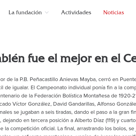
Principal
La fundación
Actividades
Noticias
mbién fue el mejor en el C
dor de la P.B. Peñacastillo Anievas Mayba, cerró en Puen
cil de igualar. El Campeonato individual ponía fin a la com
tenario de la Federación Bolística Montañesa de 1920-21
ficado Víctor González, David Gandarillas, Alfonso González
nales se jugaban a seis tiradas, dando el paso a la gran fina
), dejando en tercera posición a Alberto Díaz (119) y cuar
 la competición oficial. La final, arrastrando los bolos, 