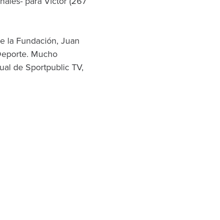
nales- para Víctor (267
de la Fundación, Juan
 Deporte. Mucho
tual de Sportpublic TV,